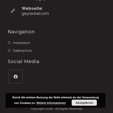
in
your
Webseite:
application
geyrecker.com
Navigation
Impressum
Datenschutz
Social Media
Opens
in
Durch die weitere Nutzung der Seite stimmst du der Verwendung
a
Akzeptieren
von Cookies zu.
Weitere Informationen
new
Copyright 2026 - All Rights Reserved
tab