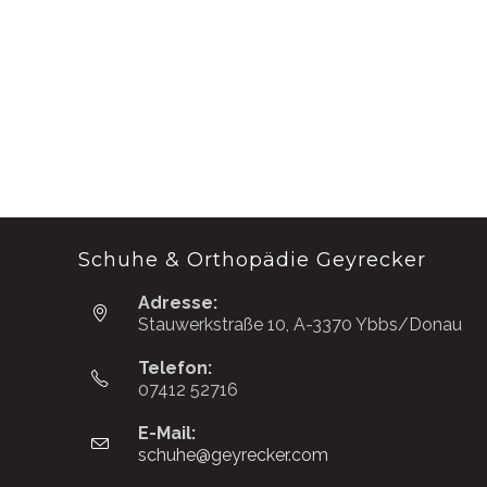
Schuhe & Orthopädie Geyrecker
Adresse:
Stauwerkstraße 10, A-3370 Ybbs/Donau
Telefon:
07412 52716
E-Mail:
schuhe@geyrecker.com
Opens
in