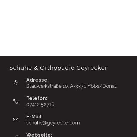
Schuhe & Orthopädie Geyrecker
Adresse:
Stauwerkstraße 10, A-3370 Ybbs/Donau
Telefon:
07412 52716
E-Mail:
schuhe@geyrecker.com
Opens
in
your
Webseite: